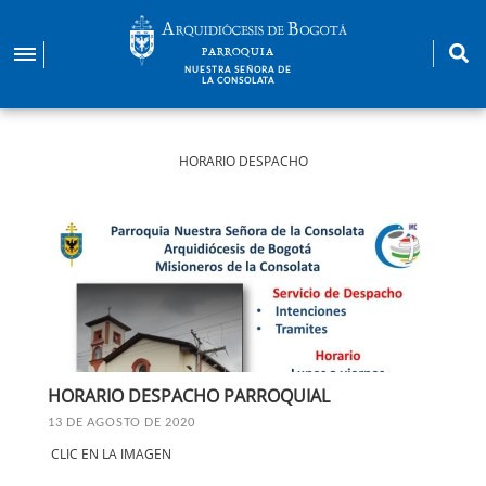
Pasar
al
PARROQUIA
contenido
NUESTRA SEÑORA DE
LA CONSOLATA
principal
HORARIO DESPACHO
HORARIO DESPACHO PARROQUIAL
13 DE AGOSTO DE 2020
CLIC EN LA IMAGEN